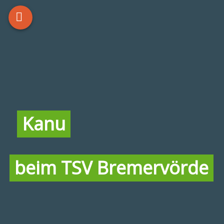
Kanu
beim TSV Bremervörde