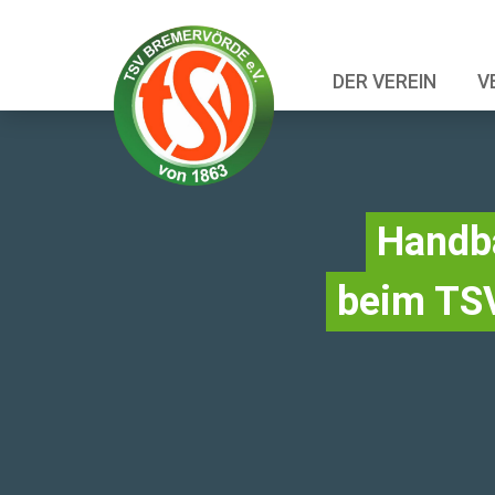
DER VEREIN
V
Handba
beim TS