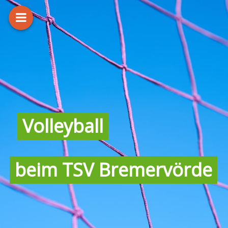
Volleyball
beim TSV Bremervörde