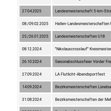
27.04.2025
Landesmeisterschaft 5-km-Str
08./09.02.2025
Hallen-Landesmeisterschaften
25./26.01.2025
Landesmeisterschaften U18
08.12.2024
"Nikolauscrosslauf" Kreismeiste
26.10.2024
Saisonabschlussfeier Vörder Fre
27.09.2024
LA Flutlicht-Abendsportfest
14.09.2024
Bezirksmeisterschaften Lünebu
31.08.2024
Bezirksmeisterschaften der M