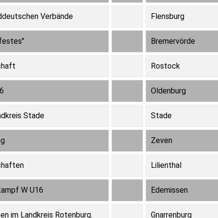
rddeutschen Verbände
Flensburg
festes"
Bremervörde
haft
Rostock
16
Oldenburg
dkreis Stade
Stade
ng
Zeven
chaften
Lilienthal
rkampf W U16
Edemissen
en im Landkreis Rotenburg.
Gnarrenburg