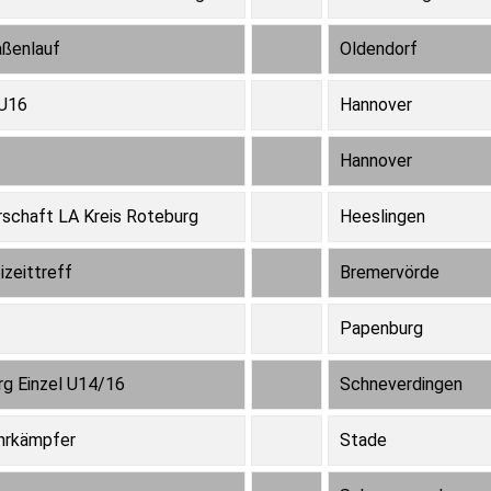
aßenlauf
Oldendorf
 U16
Hannover
Hannover
rschaft LA Kreis Roteburg
Heeslingen
izeittreff
Bremervörde
Papenburg
rg Einzel U14/16
Schneverdingen
ehrkämpfer
Stade