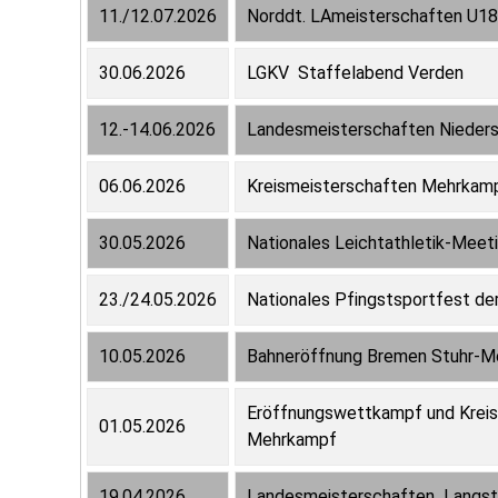
11./12.07.2026
Norddt. LAmeisterschaften U1
30.06.2026
LGKV Staffelabend Verden
12.-14.06.2026
Landesmeisterschaften Nieder
06.06.2026
Kreismeisterschaften Mehrkamp
30.05.2026
Nationales Leichtathletik-Meet
23./24.05.2026
Nationales Pfingstsportfest de
10.05.2026
Bahneröffnung Bremen Stuhr-M
Eröffnungswettkampf und Kreis
01.05.2026
Mehrkampf
19.04.2026
Landesmeisterschaften Langst