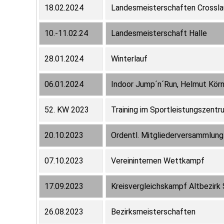
18.02.2024
Landesmeisterschaften Crossla
10.-11.02.24
Landesmeisterschaft Halle
28.01.2024
Winterlauf
06.01.2024
Indoor Jump´n´Run, Helmut Körn
52. KW 2023
Training im Sportleistungszent
20.10.2023
Ordentl. Mitgliederversammlun
07.10.2023
Vereininternen Wettkampf
17.09.2023
Kreisvergleichskampf Altbezirk
26.08.2023
Bezirksmeisterschaften