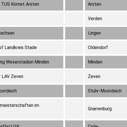
8 TUS Komet Arsten
Arsten
Verden
sachsen
Lingen
f Landkreis Stade
Oldendorf
ing Weserstadion Minden
Minden
r LAV Zeven
Zeven
oordeich
Stuhr-Moordeich
meisterschaften im
Gnarrenburg
affel U18
Celle