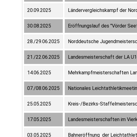
20.09.2025
Ländervergleichskampf der No
30.08.2025
Eröffnungslauf des "Vörder See
28./29.06.2025
Norddeutsche Jugendmeistersc
21./22.06.2025
Landesmeisterschaft der LA U
14.06.2025
Mehrkampfmeisterschaften Lan
07./08.06.2025
Nationales Leichtathletikmeeti
25.05.2025
Kreis-/Bezirks-Staffelmeisters
17.05.2025
Landesmeisterschaften im Vie
03.05.2025
Bahneröffnung der Leichtathlet