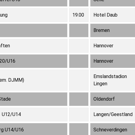
lung
19.00
Hotel Daub
Bremen
aften
Hannover
U20/U16
Hannover
Emslandstadion
hem. DJMM)
Lingen
Stade
Oldendorf
l U12/U14
Langen/Geestland
urg U14/U16
Schneverdingen