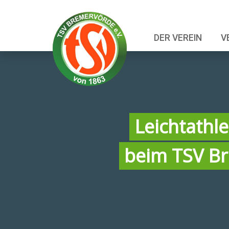
DER VEREIN
V
Leichtathle
beim TSV B