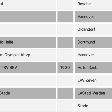
uf
Rosche
Hannover
Oldendorf
ig Halle
Dortmund
rum Olympiastützp.
Hannover
g TSV BRV
19:30
Hotel Daub
LAV Zeven
 Stade
LAStad. Verden
Stade