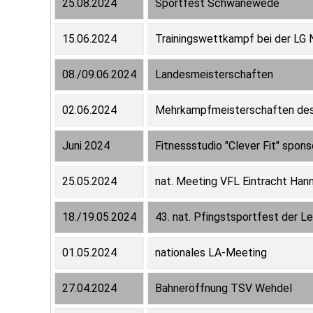
25.08.2024
Sportfest Schwanewede
15.06.2024
Trainingswettkampf bei der LG
08./09.06.2024
Landesmeisterschaften
02.06.2024
Mehrkampfmeisterschaften de
Juni 2024
Fitnessstudio "Clever Fit" spons
25.05.2024
nat. Meeting VFL Eintracht Han
18./19.05.2024
43. nat. Pfingstsportfest der Le
01.05.2024
nationales LA-Meeting
27.04.2024
Bahneröffnung TSV Wehdel