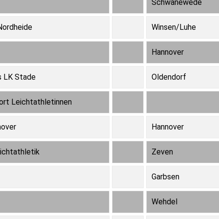
Schwanewede
 Nordheide
Winsen/Luhe
Hannover
s LK Stade
Oldendorf
ort Leichtathletinnen
nover
Hannover
ichtathletik
Zeven
Garbsen
Wehdel