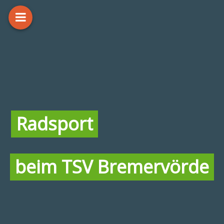
Radsport
beim TSV Bremervörde