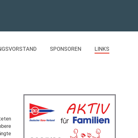
NGSVORSTAND
SPONSOREN
LINKS
hteten
obere
ängte