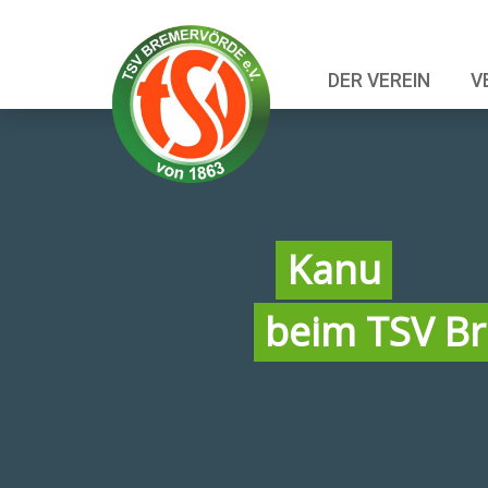
DER VEREIN
V
Kanu
beim TSV B