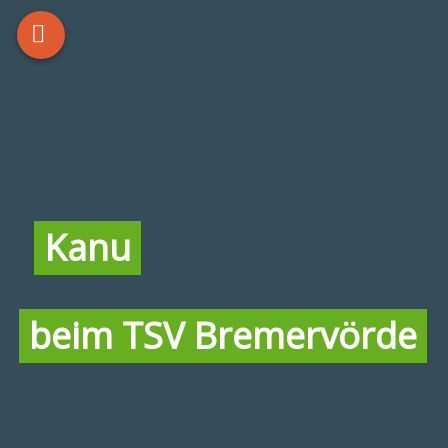
Kanu
beim TSV Bremervörde