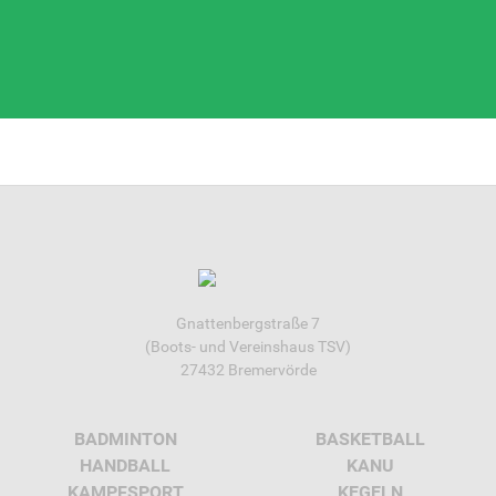
Gnattenbergstraße 7
(Boots- und Vereinshaus TSV)
27432 Bremervörde
BADMINTON
BASKETBALL
HANDBALL
KANU
KAMPFSPORT
KEGELN