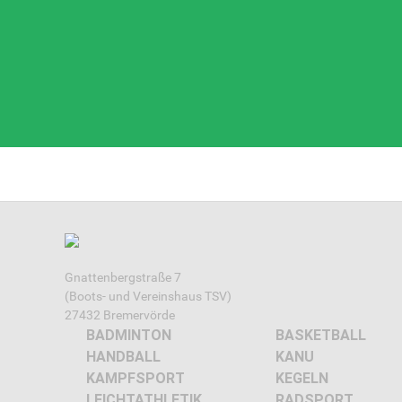
Gnattenbergstraße 7
(Boots- und Vereinshaus TSV)
27432 Bremervörde
BADMINTON
BASKETBALL
HANDBALL
KANU
KAMPFSPORT
KEGELN
LEICHTATHLETIK
RADSPORT