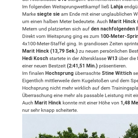
Im folgenden Weitsprungwettkampf ließ
Lahja
endgül
Marke
siegte sie
am Ende mit einer unglaublichen W
um einen halben Meter bedeutete. Auch
Marit Hinck 
Metern und platzierten sich auf
den nachfolgenden 
Direkt vom Weitsprung ging es zum
100-Meter-Spri
4x100-Meter-Staffel ging. In grandiosen Zeiten sprin
Marit Hinck (13,79 Sek.)
zu neuen persönlichen Best
Hedi Kosch
startete in der Altersklasse
W13
über die
einer neuen Bestzeit
(2:41,51 Min.)
präsentieren.
Im finalen
Hochsprung
überraschte
Stine Wittich
se
Eigentlich mittlerweile dem Kugelstoßen und dem Spe
Hochsprung nicht mehr wirklich auf dem Trainingsplan 
Überraschung eine mehr als passable Leistung mit e
Auch
Marit Hinck
konnte mit einer Höhe von
1,48 M
nur sehr knapp scheiterte.