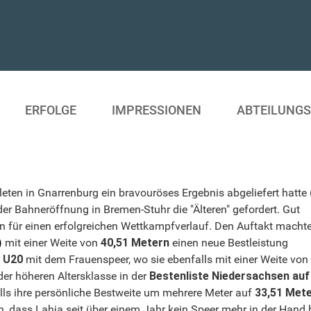
ERFOLGE
IMPRESSIONEN
ABTEILUNG
en in Gnarrenburg ein bravouröses Ergebnis abgeliefert hatte
r Bahneröffnung in Bremen-Stuhr die "Älteren" gefordert. Gut
n für einen erfolgreichen Wettkampfverlauf. Den Auftakt macht
)
mit einer Weite von
40,51 Metern
einen neue Bestleistung
e
U20
mit dem Frauenspeer, wo sie ebenfalls mit einer Weite von
der höheren Altersklasse in der
Bestenliste Niedersachsen auf
ls ihre persönliche Bestweite um mehrere Meter auf
33,51 Met
, dass Lahja seit über einem Jahr kein Speer mehr in der Hand 