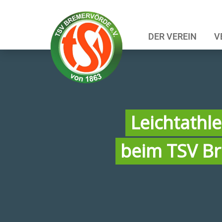
DER VEREIN
V
Leichtathle
beim TSV B