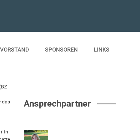
SVORSTAND
SPONSOREN
LINKS
 (BZ
Ansprechpartner
e das
er
in
hatte.