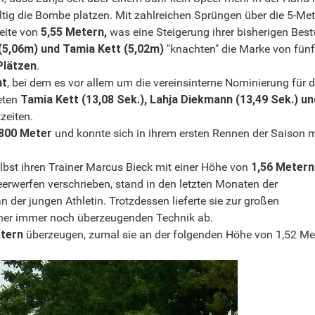
tig die Bombe platzen. Mit zahlreichen Sprüngen über die 5-Met
eite von
5,55 Metern,
was eine Steigerung ihrer bisherigen Best
(5,06m) und Tamia Kett (5,02m)
"knachten" die Marke von fünf
Plätzen
.
nt
, bei dem es vor allem um die vereinsinterne Nominierung für d
teten
Tamia Kett (13,08
Sek.), Lahja Diekmann (13,49 Sek.) un
zeiten.
800 Meter
und konnte sich in ihrem ersten Rennen der Saison m
lbst ihren Trainer Marcus Bieck mit einer Höhe von
1,56 Metern
erwerfen verschrieben, stand in den letzten Monaten der
der jungen Athletin. Trotzdessen lieferte sie zur großen
iner immer noch überzeugenden Technik ab.
etern
überzeugen, zumal sie an der folgenden Höhe von 1,52 Me