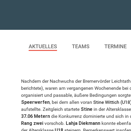
AKTUELLES
TEAMS
TERMINE
Nachdem der Nachwuchs der Bremervörder Leichtathlet
berichtete), waren am vergangenen Wochenende bei de
organisiert und passable, äußere Bedingungen sorgte
Speerwerfen
, bei dem allen voran
Stine Wittich (U18
aufstellte. Zeitgleich startete
Stine
in der Altersklass
37.06 Metern
die Konkurrenz dominierte und sich in 
Rang zwei
vorschob.
Lahja Diekmann
konnte ebenfal
der Altersklasse
U18
steigern. Bemerkenswert insofern